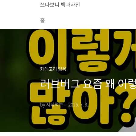
본문 바로가기
쓰다보니 백과사전
홈
카테고리 없음
러브버그 요즘 왜 이
by 지식먹보
2025. 7. 3.