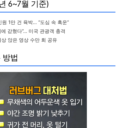
년 6~7월 기준)
 1만 건 육박… “도심 속 흑운”
에 갇혔다”… 미국 관광객 충격
이상 앉은 영상 수만 회 공유
는 방법