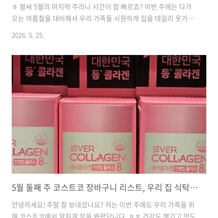
ㅎ 벌써 5월의 마지막 주라니 시간이 참 빠르죠? 이번 주에는 다가
오는 여름철을 대비해서 우리 가족들 시원하게 입을 데일리 옷가지
들이랑 피부 진정에 좋은 뷰티템들을 몇 개 데려왔더니 장바구니가
2026. 5. 25.
아주 알차고 다채로워졌답니다. 주부의 눈으로 깐깐하게 고른 식재
료 보관법과 요리 활용 팁까지 아낌없이 공유해 드릴 테니 재미있게
읽어주세요!웰라쥬 히알루로닉 블루 앰플 (100ml+60ml)🏷️ 가격
정보: 19,990원🛒 알뜰 계산: 100ml 환산가 12,494원 (대용량 기
획세트)✨ 포인트: 끈적임 없는 급속 수분 충전 1등급 히알루론산
앰플🍳 활용 팁 & 맛: 제가 공병을 몇 개나 비웠는지 모르는 찐 애정
템이에요! 여름철에 에어컨 틀기 시..
5월 둘째 주 코스트코 장바구니 리스트, 우리 집 식탁이 풍성해지는 꿀템 공유해요
안녕하세요! 주말 잘 보내셨나요? 저는 이번 주에도 우리 가족을 위
해 코스트코에서 알차게 장을 봐왔답니다. ㅎㅎ 건강도 챙기고 맛도