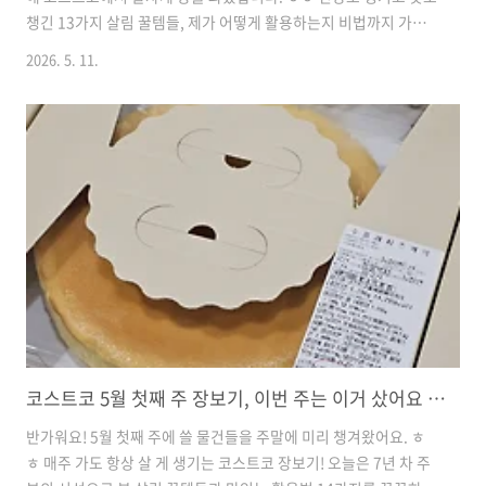
챙긴 13가지 살림 꿀템들, 제가 어떻게 활용하는지 비법까지 가득
담아 소개해 드릴게요!1. 민감 피부 남편의 구원템, 피지오겔 DMT
2026. 5. 11.
프로 B5 로션🏷️ 가격 정보: 33,590원 (8,400원 할인)🛒 알뜰 계산:
시중가 대비 약 20% 이상 저렴!✨ 포인트: 판테놀 성분으로 무너진
피부 장벽 탄탄하게🍳 활용 팁 & 맛: 남편 피부가 예민해서 로션 하
나도 함부로 못 쓰는데, 이건 정말 순해서 안심이에요. 지루성 모낭
염 때문에 고생하는 남편을 위해 할인할 때 꼭 챙겨둔답니다. 온 가
족이 함께 써도 좋을 만큼 성분이 착해서 늘 믿고 구매해요! 2. 겉바
속촉 끝판왕, 신..
코스트코 5월 첫째 주 장보기, 이번 주는 이거 샀어요 (주부 추천 14가지)
반가워요! 5월 첫째 주에 쓸 물건들을 주말에 미리 챙겨왔어요. ㅎ
ㅎ 매주 가도 항상 살 게 생기는 코스트코 장보기! 오늘은 7년 차 주