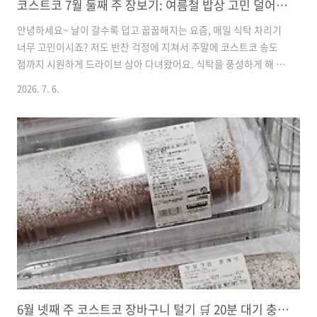
코스트코 7월 둘째 주 장보기: 여름철 밥상 고민 덜어주는 알뜰 장바구니 리스트
안녕하세요~ 날이 갈수록 덥고 꿉꿉해지는 요즘, 매일 식탁 차리기
너무 고민이시죠? 저도 반찬 걱정에 지쳐서 주말에 코스트코 송도
점까지 시원하게 드라이브 삼아 다녀왔어요. 식탁을 풍성하게 해 줄
먹거리부터 살림살이 든든하게 채워줄 세제까지, 주부 마음 쏙 사로
2026. 7. 6.
잡은 코스트코 살림 꿀템들만 모아서 싹 다 보여드릴게요. 다들 장
바구니 메모할 준비되셨나요? ㅎㅎ우렁쌈 1KG (델리 신상품)✓ 정
상가: 19,990원✓ 체감 물가: 쌈배추까지 포함된 가성비 저녁 한 끼
저녁 메뉴 고민으로 머리 아플 때 이 델리 상품 쓱 꺼내면 쌈밥 정식
집 온 줄 알고 가족들이 엄청 좋아해요. 우렁이 정말 아낌없이 들어
가 있고 강된장이 짜지 않아서, 싱싱한 쌈배추에 밥이랑 듬뿍 올려
먹기 너무 좋더라고요. 저는 청양고추를 쫑쫑 썰어 ..
6월 넷째 주 코스트코 장바구니 털기 🛒 20분 대기 충무김밥부터 식비 방어템 15종