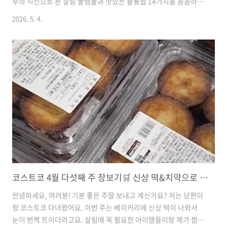
부의 시선으로 본 살림 꿀템들과 맛있는 활용법 14가지를 꼼꼼하게
들려드릴게요. ^^수플레 치즈케이크🏷️ 가격 정보: 16,490원🛒 알
2026. 5. 4.
뜰 계산: 지름 약 24cm 대용량✨ 포인트: 부드럽고 진한 수플레 스
타일🍳 활용 팁 & 맛: 저랑 딸아이가 제일 좋아하는 메뉴예요! 양이
많으니 사 오자마자 예쁘게 잘라서 냉동실에 소분해두는 게 팁이에
요. 커피 한 잔에 얼려둔 치즈케이크 한 조각이면 홈카페 분위기 제
대로 난답니다. 할인할 때 무조건 겟 하세요! 커클랜드 냉동 생새우
🏷️ 가격 정보: 20,490원🛒 알뜰 계산: 손질 시간 절약 효과✨ 포인
트: 등에 칼집이 있어 ..
코스트코 4월 다섯째 주 장보기🛒 신상 떡&치약으로 소소한 플렉스 했어요!
안녕하세요, 여러분! 기분 좋은 주말 보내고 계신가요? 저는 남편이
랑 코스트코 다녀왔어요. 이번 주는 베이커리에 신상 떡이 나와서
눈이 번쩍 뜨이더라고요. 살림에 꼭 필요한 아이템들이랑 제가 찜해