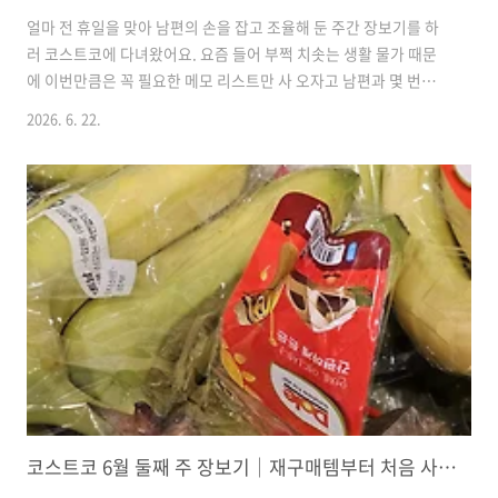
얼마 전 휴일을 맞아 남편의 손을 잡고 조율해 둔 주간 장보기를 하
러 코스트코에 다녀왔어요. 요즘 들어 부쩍 치솟는 생활 물가 때문
에 이번만큼은 꼭 필요한 메모 리스트만 사 오자고 남편과 몇 번이
나 다짐했는지 몰라요. 하지만 넓은 매장을 돌다 보니 우리 가족 일
2026. 6. 22.
주일 식탁을 채워줄 든든한 먹거리와 유용한 살림템들이 자꾸 눈에
밟혀서 결국 계획보다 카트가 묵직해졌답니다. 그래도 꼼꼼하게 세
일 품목들 비교해가며 데려온 알짜배기 재구매 일상템들이라 정리
해 두고 나니 마음이 참 흐뭇하네요. 저희 집 주방을 채운 소소한 살
림 이야기, 가볍게 구경해 보세요.🎈 충무김밥 / 13,990원이번 장
보기에서 단연 우리 부부의 입맛을 사로잡았던 최고의 주인공이에
요. 매장에서 무려 20분 넘게 긴 대기 줄을 서서 기다린 끝에..
코스트코 6월 둘째 주 장보기｜재구매템부터 처음 사본 복숭아잼까지