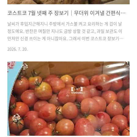
코스트코 7월 넷째 주 장보기｜무더위 이겨낼 간편식과 알뜰한 생필품 준비
날씨가 후덥지근해지니 주방에서 가스불 켜고 요리하는 게 겁이 날
정도예요. 반찬은 며칠만 지나도 금방 상할 것 같고, 과일 보관도 이
만저만 신경 쓰이는 게 아니잖아요. 그래서 이번 코스트코 장보기는
최대한 보관이 편하고 식사 준비 시간을 줄여줄 수 있는 아이템들
2026. 7. 20.
위주로 카트를 채워봤어요.더운 날 반찬 걱정 덜어주는 꽃게장 입맛
떨어지기 쉬운 계절엔 매콤달콤한 게장 하나 있으면 열 반찬이 부럽
지 않죠. 양념꽃게장 1kg이 마침 5,100원이나 가격을 내려서
20,390원에 데려왔어요. 덜어서 먹고 남은 건 상하기 전에 서둘러
냉장고 안쪽에 깊숙이 넣어두었답니다.냄비 앞에서 땀 흘리기 싫을
때 꺼내는 비장의 무기 더운 날 푹푹 고아내는 국 끓이는 게 제일 고
역이라 궁 한우도가니탕(16,790원)도 담았어요...