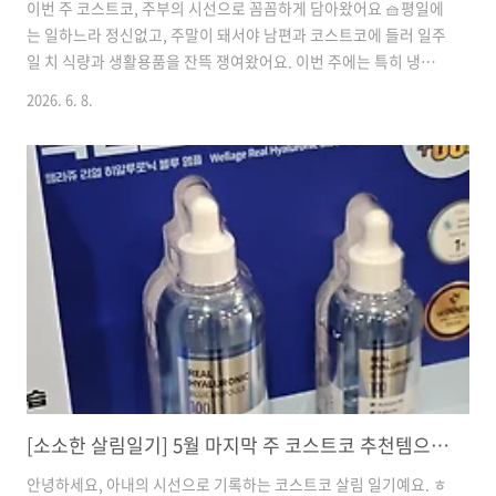
이번 주 코스트코, 주부의 시선으로 꼼꼼하게 담아왔어요 🧺평일에
는 일하느라 정신없고, 주말이 돼서야 남편과 코스트코에 들러 일주
일 치 식량과 생활용품을 잔뜩 쟁여왔어요. 이번 주에는 특히 냉장
고를 든든하게 채워줄 식재료 위주로 골라봤는데요. 제가 직접 먹어
2026. 6. 8.
보고 살림에 활용하면서 느낀 점들을 꼼꼼하게 남겨볼게요. 장보기
전이시라면 꼭 참고해 보세요! ㅎㅎ돌 바나나2,690원 (동네 마트보
다 훌쩍 저렴하죠!)한 송이 크기가 꽤 크고 튼실해서 며칠 내내 먹을
수 있는 최고의 가성비 과일이에요.처음 사 올 땐 살짝 푸릇하지만,
실온에 이틀 정도 두면 당도가 확 올라와서 정말 달콤해져요.🍳 활
용 팁 & 맛: 매일 아침 초등학교로 일찍 출근하는 딸아이 가방에 하
나씩 쏙 넣어주기 딱 좋아요. 바쁜 아침엔 밥 챙겨..
[소소한 살림일기] 5월 마지막 주 코스트코 추천템으로 차리는 풍성한 여름 밥상 & 뷰티 꿀팁
안녕하세요, 아내의 시선으로 기록하는 코스트코 살림 일기예요. ㅎ