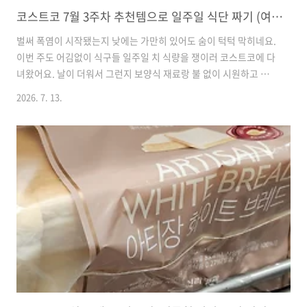
코스트코 7월 3주차 추천템으로 일주일 식단 짜기 (여름 보양식부터 간식까지)
벌써 폭염이 시작됐는지 낮에는 가만히 있어도 숨이 턱턱 막히네요.
이번 주도 어김없이 식구들 일주일 치 식량을 쟁이러 코스트코에 다
녀왔어요. 날이 더워서 그런지 보양식 재료랑 불 없이 시원하고 간
단하게 해 먹을 수 있는 것들 위주로 카트가 채워지더라고요. 냉장
2026. 7. 13.
고 파먹기 하기 좋게 알차게 소분해 둔 이야기 좀 풀어볼게요.1. 실
키핑크 토마토 (2KG) 야채 코너를 지나가는데 다른 카트마다 다 담
겨있길래 저도 모르게 눈길이 갔어요. 12,490원인데 일반 찰토마
토보다 과육이 훨씬 단단해서 아삭아삭 씹는 맛이 참 좋더라고요.
저는 사 오면 깨끗이 씻어서 물기를 완전히 닦은 다음, 키친타월을
깐 밀폐용기에 꼭지가 아래로 향하게 담아 냉장 보관해요. 이렇게
해두면 쉽게 무르지 않고 마지막 한 알까지 탱탱하게 먹을..