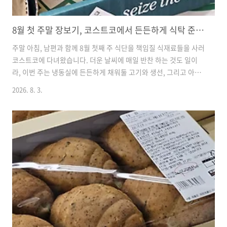
8월 첫 주말 장보기, 코스트코에서 든든하게 식탁 준비 끝냈어요
주말 아침, 남편과 함께 8월 첫째 주 식단을 책임질 식재료들을 사러
코스트코에 다녀왔습니다. 더운 날씨에 매일 반찬 하는 것도 일이
라, 이번 주는 냉동실에 든든하게 채워둘 고기와 생선, 그리고 아이
들과 남편이 좋아하는 간식거리 위주로 둘러봤어요. 마침 기다리던
2026. 8. 3.
세일 품목들도 있어서 기분 좋게 카트를 채웠답니다. 저희 집 식탁
을 책임져줄 이번 주 장바구니 목록을 기록해 볼게요.1. 손질임연수
어 (1KG)가격: 14,490원할인: 3,000원 (할인가 11,490원)우리 집
단골 반찬 임연수어예요. 손질이 싹 되어 있어서 팩에서 꺼내서 에
어프라이어에 굽기만 하면 근사한 메인 반찬이 됩니다. 냄새도 덜
나고 살이 담백해서 간장 살짝 찍어주면 아이들이 밥 한 그릇을 뚝
딱 비워내요. 3천 원 세일하길래 반가운 ..