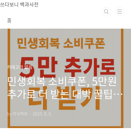
본문 바로가기
쓰다보니 백과사전
홈
카테고리 없음
민생회복 소비쿠폰, 5만원
추가로 더 받는 대박 꿀팁!
(놓치면 후회)
by 지식먹보
2025. 8. 5.