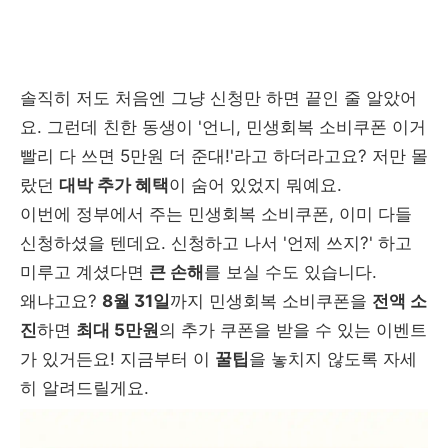
솔직히 저도 처음엔 그냥 신청만 하면 끝인 줄 알았어
요. 그런데 친한 동생이 '언니, 민생회복 소비쿠폰 이거
빨리 다 쓰면 5만원 더 준대!'라고 하더라고요? 저만 몰
랐던
대박 추가 혜택
이 숨어 있었지 뭐예요.
이번에 정부에서 주는 민생회복 소비쿠폰, 이미 다들
신청하셨을 텐데요. 신청하고 나서 '언제 쓰지?' 하고
미루고 계셨다면
큰 손해
를 보실 수도 있습니다.
왜냐고요?
8월 31일
까지 민생회복 소비쿠폰을
전액 소
진
하면
최대 5만원
의 추가 쿠폰을 받을 수 있는 이벤트
가 있거든요! 지금부터 이
꿀팁
을 놓치지 않도록 자세
히 알려드릴게요.