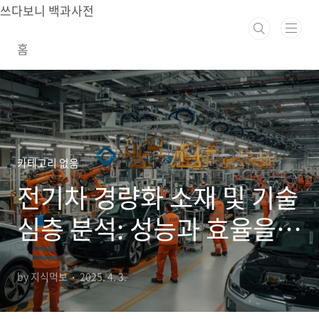
본문 바로가기
쓰다보니 백과사전
홈
카테고리 없음
전기차 경량화 소재 및 기술
심층 분석: 성능과 효율을
극대화하는 핵심 전략
by 지식먹보
2025. 4. 3.