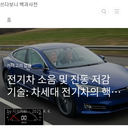
본문 바로가기
쓰다보니 백과사전
홈
카테고리 없음
전기차 소음 및 진동 저감
기술: 차세대 전기차의 핵심
경쟁력
by 지식먹보
2025. 4. 4.