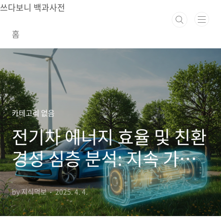
본문 바로가기
쓰다보니 백과사전
홈
카테고리 없음
전기차 에너지 효율 및 친환
경성 심층 분석: 지속 가능
한 미래를 위한 필수 조건
by 지식먹보
2025. 4. 4.