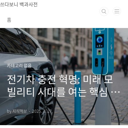
본문 바로가기
쓰다보니 백과사전
홈
카테고리 없음
전기차 충전 혁명: 미래 모
빌리티 시대를 여는 핵심 인
프라
by 지식먹보
2025. 3. 27.