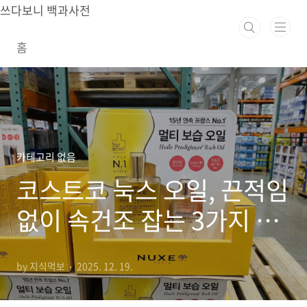
본문 바로가기
쓰다보니 백과사전
홈
카테고리 없음
코스트코 눅스 오일, 끈적임
없이 속건조 잡는 3가지 꿀
팁 (리치 vs 오리지널)
by 지식먹보
2025. 12. 19.