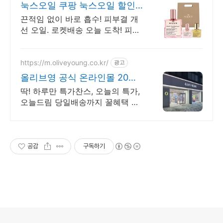
눅스오일 쿠팡 눅스오일 할인
특가
끈적임 없이 바로 흡수! 피부결 개
선 오일. 로켓배송 오늘 도착! 피부
속 깊은 촉촉함! 목 주름, 팔자주름
관리까지 한번에 해결.
https://m.oliveyoung.co.kr/
광고
올리브영 공식 온라인몰 20시
이전 주문은 오늘드림
딱! 하루만 특가찬스, 오늘의 특가,
오늘드림 당일배송까지 꿀혜택 놓
치지마세요!
공감
구독하기