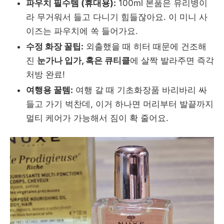
파우치 필수템 (휴대용):
100ml 본품은 유리병이
라 무거워서 들고 다니기 힘들잖아요. 이 미니 사
이즈는 파우치에 쏙 들어가요.
수정 화장 꿀팁:
외출했을 때 히터 때문에 건조해
진
눈가나 입가, 혹은 큐티클
에 살짝 발라주면 즉각
처방 완료!
여행용 꿀템:
여행 갈 때 기초화장품 바리바리 싸
들고 가기 벅찬데, 이거 하나면 머리부터 발끝까지
멀티 케어가 가능해서 짐이 확 줄어요.