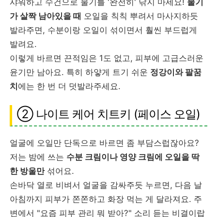
샤워하고 수건으로 물기를 '완전히' 닦지 마세요!
물기
가 살짝 남아있을 때
오일을 칙칙 뿌려서 마사지하듯
발라주면, 수분이랑 오일이 섞이면서 훨씬 부드럽게
발려요.
이렇게 바르면 끈적임은 1도 없고, 피부에 고급스러운
윤기만 남아요. 특히 하얗게 트기 쉬운
정강이와 팔꿈
치
에는 한 번 더 덧발라주세요.
② 나이트 케어 치트키 (페이스 오일)
얼굴에 오일만 단독으로 바르면 좀 부담스럽잖아요?
저는 밤에 쓰는
수분 크림이나 영양 크림에 오일을 딱
한 방울만
섞어요.
손바닥 열로 비벼서 얼굴을 감싸주듯 누르면, 다음 날
아침까지 피부가 쫀쫀하고 화장 먹는 게 달라져요. 주
변에서 "요즘 피부 관리 뭐 받아?" 소리 듣는 비결이랍