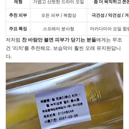
제형
가볍고 산뜻한 드라이 오일
좀 더 묵직하고 쫀
추천 피부
모든 피부 / 복합성
극건성 / 악건성 / 
주요 특징
스프레이 분사형
마카다미아 오일 함량
저처럼
찬 바람만 불면 피부가 당기는 분들
에게는 무조
건 '리치'를 추천해요. 보습막이 훨씬 오래 유지된답니
다.