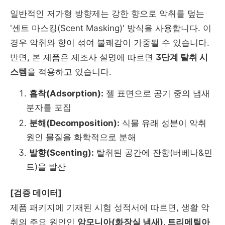
일반적인 저가형 방향제는 강한 향으로 악취를 덮는
'센트 마스킹(Scent Masking)' 방식을 사용합니다. 이
경우 악취와 향이 섞여 불쾌감이 가중될 수 있습니다.
반면, 본 제품은 제조사 설명에 따르면
3단계 탈취 시
스템
을 적용하고 있습니다.
흡착(Adsorption):
젤 표면으로 공기 중의 냄새
분자를 포집
분해(Decomposition):
식물 유래 성분이 악취
원인 물질을 화학적으로 분해
발향(Scenting):
탈취된 공간에 잔향(버베나&민
트)을 발산
[검증 데이터]
제품 패키지에 기재된 시험 성적서에 따르면, 생활 악
취의 주요 원인인
암모니아(화장실 냄새), 트리메틸아