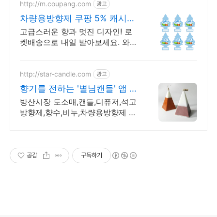
http://m.coupang.com
광고
차량용방향제 쿠팡 5% 캐시적
립
고급스러운 향과 멋진 디자인! 로
켓배송으로 내일 받아보세요. 와우
회원 무료배송과 30일 반품 혜택.
품격있는 차 안을 꾸며보세요.
http://star-candle.com
광고
향기를 전하는 '별님캔들' 앱 다
운시 7% 할인쿠폰증정
방산시장 도소매,캔들,디퓨저,석고
방향제,향수,비누,차량용방향제 등
재료
공감
구독하기