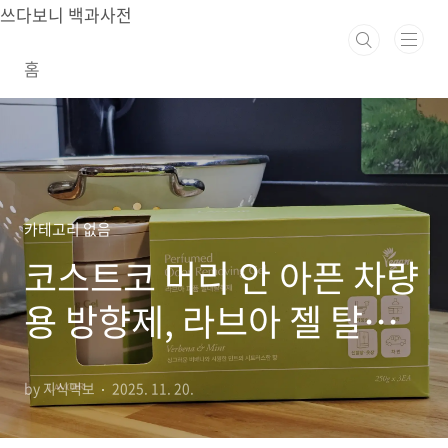
본문 바로가기
쓰다보니 백과사전
홈
카테고리 없음
코스트코 머리 안 아픈 차량
용 방향제, 라브아 젤 탈취
제 성분 분석 (내돈내산)
by 지식먹보
2025. 11. 20.