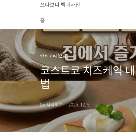
본문 바로가기
쓰다보니 백과사전
홈
카테고리 없음
코스트코 치즈케익 내돈
법
by 지식먹보
2025. 12. 5.