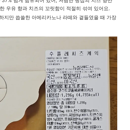
37% 넘게 함유되어 있어, 저렴한 빵집의 치즈 향만
한 우유 향과 치즈의 꼬릿함이 적절히 섞여 있어요.
 하지만 씁쓸한 아메리카노나 라떼와 곁들였을 때 가장