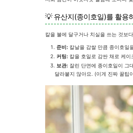
💡 유산지(종이호일)를 활용
칼을 불에 달구거나 치실을 쓰는 것보다
준비:
칼날을 감쌀 만큼 종이호일을
커팅:
칼을 호일로 감싼 채로 케이크
보관:
잘린 단면에 종이호일이 그대
달라붙지 않아요. (이게 진짜 꿀팁이