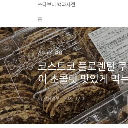
본문 바로가기
쓰다보니 백과사전
홈
카테고리 없음
코스트코 플로렌틴 쿠키
이 초콜릿 맛있게 먹는
by 지식먹보
2025. 12. 2.