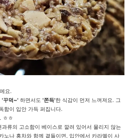
니에요.
서
'꾸덕~'
하면서도
'쫀득'
한 식감이 먼저 느껴져요. 그
독함이 입안 가득 퍼집니다.
. ㅎㅎ
견과류의 고소함이 베이스로 깔려 있어서 물리지 않는
카노나 홍차와 함께 곁들이면, 입안에서 카라멜이 사