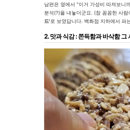
남편은 옆에서 "이거 가성비 따져보니까
분석(?)을 내놓더군요. (참 꼼꼼한 사
드'
로 보였답니다. 백화점 지하에서 파
2. 맛과 식감 : 쫀득함과 바삭함 그