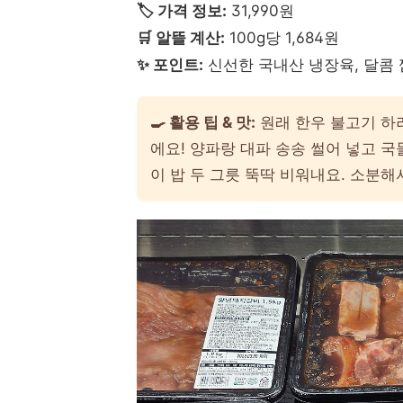
🏷️ 가격 정보:
31,990원
🛒 알뜰 계산:
100g당 1,684원
✨ 포인트:
신선한 국내산 냉장육, 달콤
🍳 활용 팁 & 맛:
원래 한우 불고기 하
에요! 양파랑 대파 송송 썰어 넣고 
이 밥 두 그릇 뚝딱 비워내요. 소분