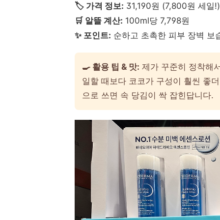
🏷️ 가격 정보:
31,190원 (7,800원 세일!)
🛒 알뜰 계산:
100ml당 7,798원
✨ 포인트:
순하고 초촉한 피부 장벽 보
🍳 활용 팁 & 맛:
제가 꾸준히 정착해서
일할 때보다 코코가 구성이 훨씬 좋더
으로 쓰면 속 당김이 싹 잡힌답니다.