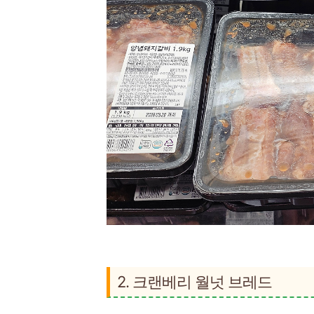
2. 크랜베리 월넛 브레드