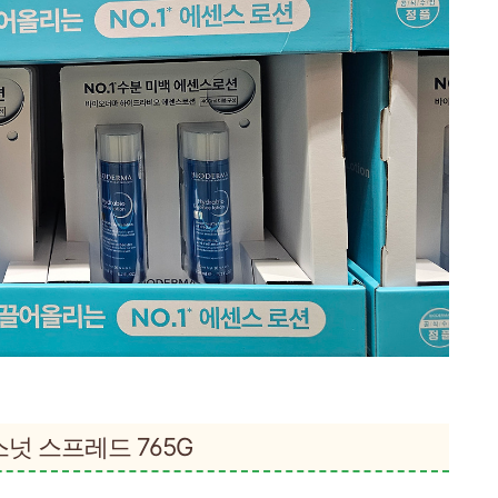
 믹스넛 스프레드 765G