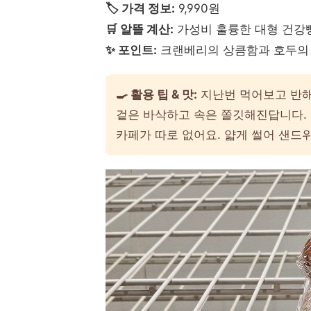
🏷️ 가격 정보:
9,990원
🛒 알뜰 계산:
가성비 훌륭한 대형 건강
✨ 포인트:
크랜베리의 상큼함과 호두의
🍳 활용 팁 & 맛:
지난번 먹어보고 반해
겉은 바삭하고 속은 쫄깃해진답니다. 
카페가 따로 없어요. 얇게 썰어 샌드