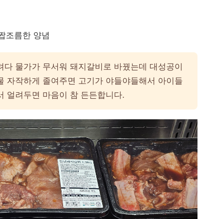
 짭조름한 양념
려다 물가가 무서워 돼지갈비로 바꿨는데 대성공이
국물 자작하게 졸여주면 고기가 야들야들해서 아이들
해서 얼려두면 마음이 참 든든합니다.