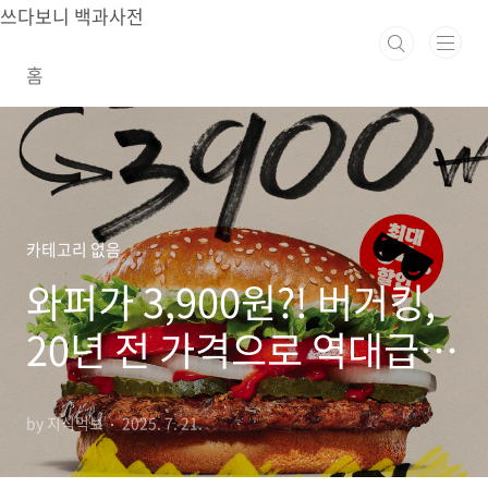
본문 바로가기
쓰다보니 백과사전
홈
카테고리 없음
와퍼가 3,900원?! 버거킹,
20년 전 가격으로 역대급
할인 시작!
by 지식먹보
2025. 7. 21.