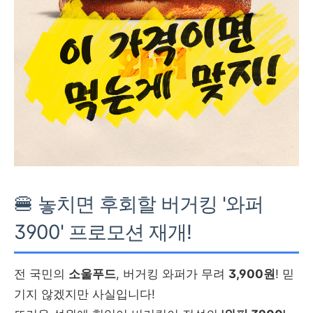
🍔 놓치면 후회할 버거킹 '와퍼
3900' 프로모션 재개!
전 국민의
소울푸드
, 버거킹 와퍼가 무려
3,900원
! 믿
기지 않겠지만 사실입니다!