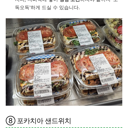
독오독'하게 드실 수 있습니다.
⑧ 포카치아 샌드위치