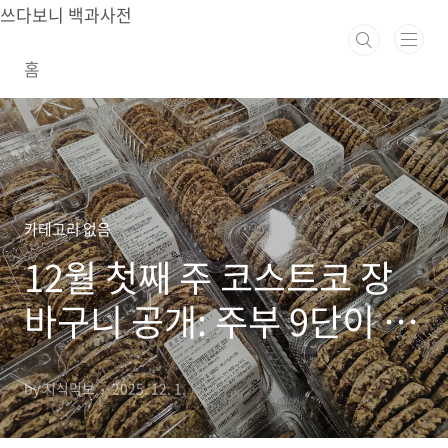
본문 바로가기
쓰다보니 백과사전
홈
카테고리 없음
12월 첫째 주 코스트코 장
바구니 공개: 주부 9단이 고
른 추천템 13가지 (가격/활
by 지식먹보
2025. 12. 1.
용 꿀팁)