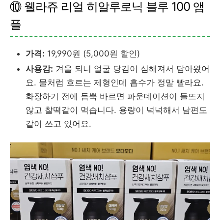
⑩ 웰라쥬 리얼 히알루로닉 블루 100 앰
플
가격:
19,990원 (5,000원 할인)
사용감:
겨울 되니 얼굴 당김이 심해져서 담아왔어
요. 물처럼 흐르는 제형인데 흡수가 정말 빨라요.
화장하기 전에 듬뿍 바르면 파운데이션이 들뜨지
않고 찰떡같이 먹습니다. 용량이 넉넉해서 남편도
같이 쓰고 있어요.