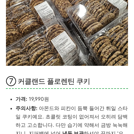
⑦ 커클랜드 플로렌틴 쿠키
가격:
19,990원
주의사항:
아몬드와 피칸이 듬뿍 들어간 튀일 스타
일 쿠키예요. 초콜릿 코팅이 없어져서 오히려 담백
하고 고소합니다. 다만 습기에 약해서 금방 눅눅해
지니, 지퍼백에 넣어
냉동 보관
하셔야 끝까지 '오