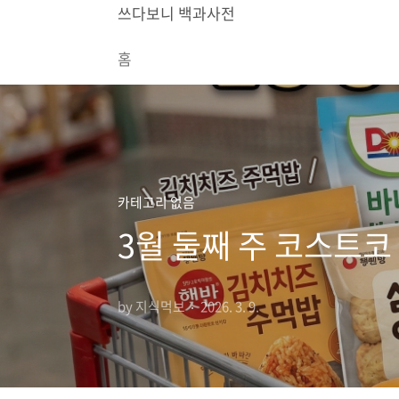
본문 바로가기
쓰다보니 백과사전
홈
카테고리 없음
3월 둘째 주 코스트코 
by 지식먹보
2026. 3. 9.