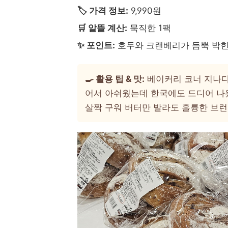
🏷️ 가격 정보:
9,990원
🛒 알뜰 계산:
묵직한 1팩
✨ 포인트:
호두와 크랜베리가 듬뿍 박힌
🍳 활용 팁 & 맛:
베이커리 코너 지나다
어서 아쉬웠는데 한국에도 드디어 나
살짝 구워 버터만 발라도 훌륭한 브런