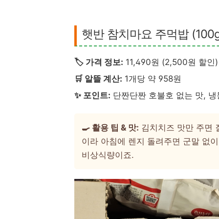
햇반 참치마요 주먹밥 (100g x
🏷️ 가격 정보:
11,490원 (2,500원 할인)
🛒 알뜰 계산:
1개당 약 958원
✨ 포인트:
단짠단짠 호불호 없는 맛, 냉
🍳 활용 팁 & 맛:
김치치즈 맛만 주면 
이라 아침에 렌지 돌려주면 군말 없이
비상식량이죠.