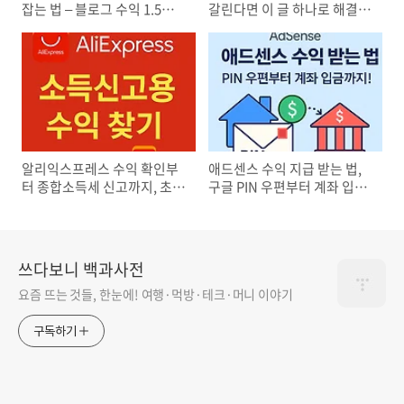
잡는 법 – 블로그 수익 1.5배
갈린다면 이 글 하나로 해결!
올리는 전략
홈택스 신고부터 환율 계산까
지 완전 정리
알리익스프레스 수익 확인부
애드센스 수익 지급 받는 법,
터 종합소득세 신고까지, 초보
구글 PIN 우편부터 계좌 입금
자를 위한 완벽 가이드
까지 완벽 정리
쓰다보니 백과사전
요즘 뜨는 것들, 한눈에! 여행·먹방·테크·머니 이야기
구독하기