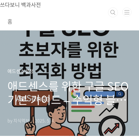
본문 바로가기
쓰다보니 백과사전
홈
애드센스설정
애드센스를 위한 구글 SEO
기본 가이드 – 수익형 블로
그의 첫걸음
by 지식먹보
2025. 5. 4.