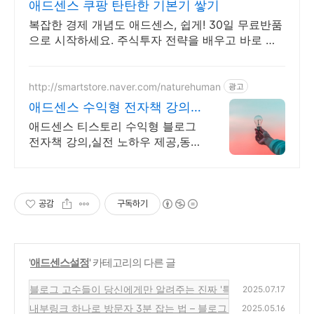
애드센스 쿠팡 탄탄한 기본기 쌓기
복잡한 경제 개념도 애드센스, 쉽게! 30일 무료반품
으로 시작하세요. 주식투자 전략을 배우고 바로 실
천! 오늘주문 내일도착 로켓배송으로 시작하세요.
http://smartstore.naver.com/naturehuman
광고
애드센스 수익형 전자책 강의
월100만원 고정 수익발생!
애드센스 티스토리 수익형 블로그
전자책 강의,실전 노하우 제공,동
영상 강의 포함 애드센스 수익을
빠르게 얻는 방법을 전자책과 동영
상으로 초보자도 쉽게 배워요!
공감
구독하기
'
애드센스설정
' 카테고리의 다른 글
블로그 고수들이 당신에게만 알려주는 진짜 '특급 노출 노하우'! (이
2025.07.17
내부링크 하나로 방문자 3분 잡는 법 – 블로그 수익 1.5배 올리는
2025.05.16