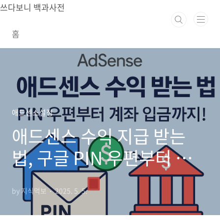
본문 바로가기
쓰다보니 백과사전
홈
애드센스설정
애드센스 수익 지급 받는
법, 구글 PIN 우편부터 계좌
입금까지 완벽 정리
by 지식먹보
2025. 5. 5.