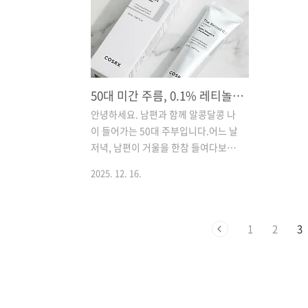
희 남편은 저보다 더 심해서, 아침마다
카트에 담
침대 끝에 걸터앉아 "아이고 무릎이
제품이지만
야"를 연발하더라고요. 서로 어깨 주물
득한 '끈적
러주고 다리 마사지해주는 게 우리 부
우리 가족
부의 아침 루틴이 되어버린 요즘, 더 이
고 해요.
상 미루면 안 되겠다 싶어서 코스트코
했다면, 
50대 미간 주름, 0.1% 레티놀로 해결? 코스알엑스 4주 내돈내산 후기
에 갔을 때 작정하고 관절 영양제를 집
로 풀어볼게
안녕하세요. 남편과 함께 알콩달콩 나
어 왔답니다. 바로 '한미양행 콘드로이
랑스에서 온
이 들어가는 50대 주부입니다.어느 날
친 1200'이에요. 카트에 담으면서도
품을 고를 
저녁, 남편이 거울을 한참 들여다보더
'이거 먹는다고 당장 달라질까?' 싶었
각하는데요
라고요. 평소엔 스킨 로션도 바르라 해
지만, 3개월분이 2만 원대라니 커피 ..
마자 퍼지는
2025. 12. 16.
야 겨우 바르던 사람이 무슨 일인가 싶
어 봤더니, 눈가랑 미간에 깊어진 주름
때문에 속이 좀 상했나 봅니다. 가장의
1
2
3
무게가 얼굴에 남은 것 같아 저도 마음
이 짠하더라고요."여보, 나 이거 주문
했어. 미국에서 엄청 유명하대." 며칠
뒤 택배가 하나 도착했습니다. 꼼꼼한
남편이 밤새 유튜브랑 해외 리뷰까지