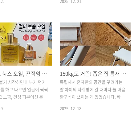
00원약 10,000원-25,000..
부들이 가장 신경 쓰..
22.
2025. 12. 21.
 설레더라고요. 주부 마음에
스로 영화 한 편을 보는 것이 루틴이 되
뜰한 세일 상품부터 요리 퀄
었답니다. 이 소소하지만 확실한 행복
여줄 비장의 소스까지 16가
을 완성해 주는 건 역시 맛있는 간식이
왔답니다. 함께 구경해 보실
죠. 오늘은 영화관에 가지 않아도, 우리
ㅎ레오나르디 화이트발사믹
집 거실을 순식간에 'VIP 상영관'으로
️ 가격 정보: 21,990원🛒
만들어주는 마법 같은 아이템을 소개
 10ml당 440원✨ 포인트:
하려고 해요. 코스트코에 가면 카트에
식초와 포도농축액의 황금
꼭 담아야 할 'J&E 씨네마 카라멜맛 팝
용 팁 & 맛: 요리 고수들이 왜
콘' 이야기입니다.🎬 오감 만족: 달콤한
천하나 했더니, 맛을 보니 바
향기로 채우는 거실사실 저는 팝콘을
코스트코 눅스 오일, 끈적임 없이 속건조 잡는 3가지 꿀팁 (리치 vs 오리지널)
150kg도 거뜬! 좁은 집 틈새 수납 끝판왕 접이식 2단 스텝스툴 리뷰
라고요! 일반 발사믹보다 훨
그렇게 좋아하는 편은 아니었어요. 극
 불기 시작하면 피부가 먼저
독립해서 혼자만의 공간을 꾸려가는
고 고급스러운 단맛이 나요.
장 팝콘은 너무 비싸기도 하고, 먹다 보
수를 하고 나오면 얼굴이 쩍쩍
딸 아이의 자취방에 갈 때마다 늘 마음
레싱은 물론이고 스테이크에
면 눅눅한 부분이나 양념이 안 묻은 흰
그 느낌, 건성 피부이신 분들
한구석이 쓰이는 게 있었습니다. 바로
 레스토랑 분위기 낼 수 있
색 부분이 많아서 실망하곤 했거든요.
실 거예요. ㅠㅠ주말에 남편이
높은 곳에 있는 물건을 꺼내거나 전구
산 돈육 다짐육?..
그런데 남편이 코스트코에서..
19.
2025. 12. 18.
(Costco) 장을 보러 갔다
를 갈 때였죠.이 글은 파트너스 활동의
 겨울마다 화장대 필수템으로
일환으로 수수료를 받습니다."엄마,
눅스(NUXE) 윌 프로디쥬스
그냥 의자 밟고 하면 돼~"라고 씩씩하
 오일'이 할인 중이길래 냉큼
게 말하지만, 흔들거리는 식탁 의자 위