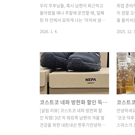
우리 주부님들, 혹시 남편이 퇴근하고
취업 준비
돌아왔을 때나 주말에 운전할 때, 밀폐
이 정말 
된 차 안에서 묘하게 나는 '아저씨 냄
을 들어서
새' 때문에 인상 찌푸리신 적 없으신가
된 걸 보니
2026. 1. 4.
2025. 12. 
요? (저만 그런가요? ㅎㅎ) 담배를 안
속상하던지
피우는 남편이라도, 회사에서 하루 종
다니는지..
일 마신 믹스커피 냄새와 피곤함에 찌
거 다 해줄
든 입 냄새는 어쩔 수 없더라고요. 그렇
고를 열었
다고 매번 "양치 좀 해!"라고 잔소리하
트코 갔을 
기도 미안하고, 껌을 씹자니 턱이 아프
가 눈에 
다고 싫어하고요. 그래서 제가 코스트
뉴는 입니
코 갈 때마다 할인 펜이 칠해져 있으면
분위기는 
'아묻따(아무것도 묻지도 따지지도 않
아요? 집
고)' 카트에 담는 효자템이 하나 있습
목살을 활
코스트코 네파 방한화 할인 득템! 남편 겨울 나기 신발 찐후기
니다. 바로 [리콜라 레몬민트 허브캔
은 훨씬 
[살림 리뷰] 코스트코 네파 방한화 할
안녕하세요
디]인데요. 오늘은 이 대용량 사탕을
지 제가 계
인 득템! 3년 차 워킹족 남편의 겨울 발
'코코 덕후
어떻게 하면 끝까지 눅눅하지 않게 먹
의 꼼꼼함
건강을 위한 내돈내산 찐후기안녕하세
스마스가 
을 수 있는지 보관 꿀팁부터, 최근 바뀐
등)집밥 
요! 오늘도 가족들의 건강한 일상과 알
코는 연말