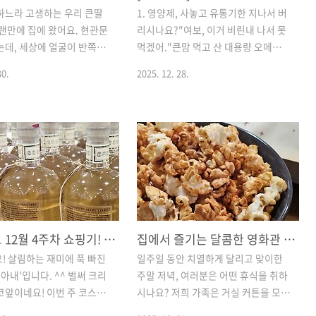
하느라 고생하는 우리 큰딸
1. 영양제, 사놓고 유통기한 지나서 버
오랜만에 집에 왔어요. 현관문
리시나요?"여보, 이거 비린내 나서 못
는데, 세상에 얼굴이 반쪽이
먹겠어."큰맘 먹고 산 대용량 오메가3,
 엄마 마음이 어찌나 짠하고
남편과 아이들이 냄새난다고 거부해서
30.
2025. 12. 28.
요. 밥은 제대로 챙겨 먹고
결국 냉장고 구석에서 유통기한을 넘
."엄마가 우리 딸 좋아하는
긴 적, 다들 한 번쯤 있으시죠?저도 그
게!" 큰소리치고 바로 냉장
랬어요. 특히 코스트코 '빨간 뚜껑(커
습니다. 마침 남편이랑 코스
클랜드)'이 가성비는 좋은데, 먹고 나
때 사 둔 두툼한 목살과 소스
서 속에서 올라오는 특유의 생선 비린
딱 들어오더라고요.오늘의 메
내 때문에 결국 반도 못 먹고 버리게 되
다. 레스토랑 가서 사 먹으면
더라고요. 돈 아끼려다 돈 버리는 꼴이
좋지만 가격이 만만치 않잖
었죠.그런데 이번에 장 보면서 남편이
에서 수입산 돼지고기나 한돈
카트에 슬쩍 담은 이 'rTG 오메가3', 먹
용하면 맛은 똑같은데 가격
어보니 확실히 다릅니다. 비린내에 예
코스트코 12월 4주차 쇼핑기! 연말 파티 & 살림 꿀템으로 꽉 채운 16가지 장바구니 리스트
집에서 즐기는 달콤한 영화관 🎬 코스트코 카라멜 팝콘으로 완성한 주말 홈시네마 (보관법 포함)
저렴하답니다.얼마나 이득인
민한 저희 남편이 아침마다 먼저 챙겨
! 살림하는 재미에 푹 빠진
일주일 동안 치열하게 달리고 맞이한
산 한번 해봤어요. (주부 9단
먹는 기적을 보여준 이 제품, 주부의 시
 아내'입니다. ^^ 벌써 크리
주말 저녁, 여러분은 어떤 휴식을 취하
!)구분레스토랑 (서가앤쿡
선으로 꼼꼼하게 따져봤습니다. 2. 알
코앞이네요! 이번 주 코스트
시나요? 저희 가족은 거실 커튼을 모두
(코스트코 목살)절약 금액가
약 크기와 목넘김 (현실 후기)일단 주
 분위기가 물씬 풍겨서 쇼핑
치고, 조명을 은은하게 낮춘 뒤 넷플릭