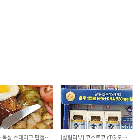
서가앤쿡 목살 스테이크 만들기, 코스트코 소스로 2만원 아끼는 연말 홈파티 요리
[살림리뷰] 코스트코 rTG 오메가3, 남편이 먼저 찾는 이유 (보관법 & 주의점)