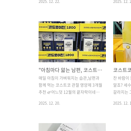
성분 이야기, 그리고 아이들에게 줄..
격약 35,0
2025. 12. 22.
2025. 12. 
뜰한 가계부를 위해 매의 눈으로 쇼핑
하는 내내
하는 '센스맘'입니다. 😊 어느덧 12월
쏙 드는 알
이 깊어지면서 찬바람이 매섭게 불어
리티를 높
오네요. 이웃님들 겨울 준비는 잘하고
지나 담아
계신가요? 저희 남편은 점심시간마다
래요? ㅎ
1시간씩 걷는 루틴을 벌써 3년 넘게 이
(500ML)
어오고 있는 아주 성실한 '프로 워킹
알뜰 계산:
족'이에요. 비가 오나 눈이 오나 이 습
화이트와인
관만큼은 꼭 지키려고 노력하는 남편
비율🍳 활
의 뒷모습을 볼 때마다 아내로서 참 대
그렇게 추
"아침마다 앓는 남편, 코스트코 콘드로이친 1200으로 입 막은 썰 (한미양행)
견하면서도, 한편으로는 추운 날씨에
로 알겠더
매일 아침이 가벼워지는 습관,남편과
찬 바람이
발이 시리진 않을까 늘 걱정이 앞섰답
씬 깔끔하
함께 먹는 코스트코 관절 영양제 3개월
알죠? 세
니다.사실 작년에는 제가 조금이라도
샐러드 드
추천 🌿어느덧 12월의 끝자락이네요.
갈라지는 
아껴보겠다고 알리익스프레스에서 아
살짝 뿌려도
찬 바람이 불기 시작하면 유독 아침에
은 다 아
주 저렴한 방한화를 하나 사줬었거든
어요. 국내
2025. 12. 20.
2025. 12. 
이불 밖으로 나오기가 힘들어져요. 단
랑 코스트코
요. 디자인은 그..
순히 추워서가 아니라, 자고 일어나면
가, 제가
몸이 찌뿌둥하고 손가락 마디마디가
쟁여두는 '
뻣뻣한 그 느낌, 혹시 아시나요? 😥 저
멀티 리치