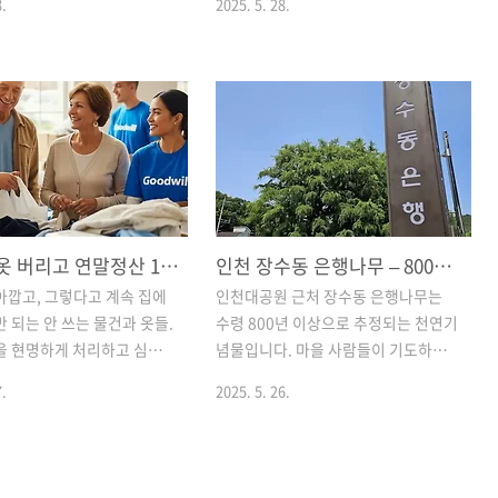
국 vs 이라크 과거..
및 방식 미공개..
8.
2025. 5. 28.
록 뜨거운 감자가 되었는지,
됩니다. 별도의 신고 없이 전국 어디서
 함께 다양한 반응들을 자세
나 가능하므로, 아직 방법을 모르는 분
겠습니다.카리나의 점퍼, 왜
들을 위해 장소, 시간, 준비물, 절차, 주
었을까?논란은 카리나가 지
의사항까지 핵심 정보를 정리했습니
7일 자신의 인스타그램에 장
다.1. 사전투표란?사전투표는 본투표
콘과 함께 빨간색 숫자 2가
일에 투표할 수 없는 유권자들이 미리
를 입고 찍은 사진을 올리면
참여할 수 있도록 마련된 제도입니다.
습니다. 이 점퍼는 빨간색 무
주민등록지와 무관하게 전국 어디서나
 커다란 숫자 2가 프린트되어
가능하며, 신분 확인만으로 투표할 수
. 문제는 일부 누리꾼들이
있습니다.2. 사전투표 일정과 시간 기
안 입는 옷 버리고 연말정산 15% 환급? 주부라면 필독! 굿윌스토어 기부의 비밀
인천 장수동 은행나무 – 800년 천연기념물, 인천대공원 근처 가을 단풍 명소와 근처 맛집까지
 "다가오는 대선에서 특정 정
간: 2025년 5월 30일(금) ~ 5월 31일
아깝고, 그렇다고 계속 집에
인천대공원 근처 장수동 은행나무는
 지지하는 메시지 아니냐"는
(토) 시간: 오전 6시 ~ 오후 6시※ 오후
 되는 안 쓰는 물건과 옷들.
수령 800년 이상으로 추정되는 천연기
기하면서부터였습니다. 특히
6시 이후에는 입장 불가하니 여유 있게
을 현명하게 처리하고 심지
념물입니다. 마을 사람들이 기도하며
'으로 불리는 선거 시기와 맞
방문하세요.3. 사전투표 장소 확인 방
 혜택까지 받을 수 있는 방
간직해온 신성한 나무로, 계절별로 색
색과 숫자 2가 특정 정치색을
법 중앙선거관리위원회 사전투..
7.
2025. 5. 26.
면 어떠신가요? 오늘 제가 소
다른 장관을 자랑하는 인천의 숨은 명
는..
방법은 집안 정리도 하면서,
소를 소개합니다.인천대공원에 갔다
 동참하고, 나아가 연말정산
면, 장수동 은행나무는 꼭 들러야 할 힐
지 챙길 수 있는 아주 스마
링 장소인천대공원 근처에 오면 꼭 한