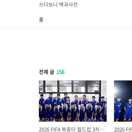
본문 바로가기
쓰다보니 백과사전
홈
전체 글
156
2026 FIFA 북중미 월드컵 3차 예선: 대한민국 vs 쿠웨이트 경기 정보 및 중계