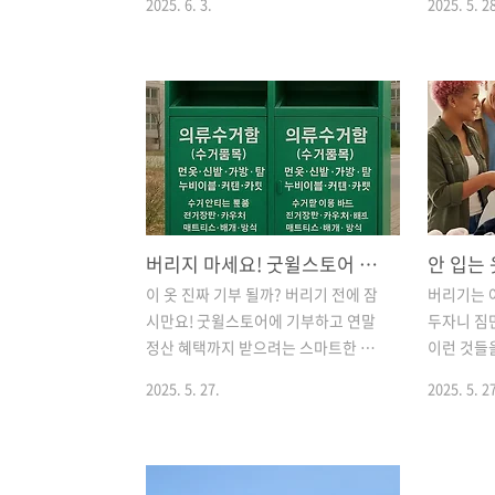
대한민국 vs 쿠웨이트 경기 정보이..
크전)대한민
2025. 6. 3.
2025. 5. 2
표소에서 약 8만 명을 대상으로 진행되
떻게 이토
었으며, 신뢰수준 95%에 오차범위
그 배경과
±0.8%포인트입니다.📊 출구조사 득
히 살펴보
표율후보정당득표율이재명더불어민
논란이 되
주당51.7%김문수국민의힘39.3%이
난 5월 2
준석개혁신당7.7%권영국민주노동당
미 이모티
1.3%📌 주요 포인트이재명 후보가
박힌 점퍼
50%를 넘는 출구조사 결과로 우세.김
서 시작됐
문수 후보는 39.3%로 뒤를 이었으며,
늬와 함께
이준석 후보는 7.7%로 존재감 드러냄.
있었는데요
버리지 마세요! 굿윌스토어 기부 물품, 이렇게 하면 연말정산까지 챙겨요!
출구조사는 실제 개표 결과와 다를 수
이를 두고
이 옷 진짜 기부 될까? 버리기 전에 잠
버리기는 
있으며 참고용 데이터입니다.✅ 출구
당 후보를
시만요! 굿윌스토어에 기부하고 연말
두자니 짐만
조사란?출구조사는 유권자가 투표를
의혹을 제
정산 혜택까지 받으려는 스마트한 당
이런 것들
마치고 나온 직후, 익명으로 누구에게
'장미 대선
신을 위해, 오늘은 '기부 물품'에 대한
어 연말정산
투표했는지를 묻는 조사입니다.통계적
물려 빨간
2025. 5. 27.
2025. 5. 2
모든 궁금증을 파헤쳐볼 시간입니다.
법이 있다
방법을 ..
연상시킨다
지난번 포스팅에서 굿윌스토어 기부의
개해드릴 
전반적인 절차와 연말정산 혜택에 대
좋은 일에
해 상세히 다루었는데요, 오늘은 그 연
세금 혜택까