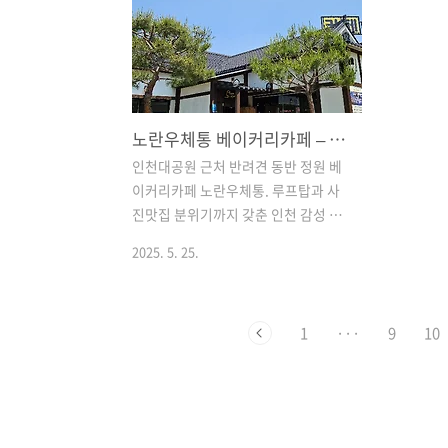
장선상에서 '어떤 물건을 어떻게 기부
트한 활동
해야 하는지'에 대한 심화 가이드와 숨
헌 옷이나
겨진 꿀팁들을 대방출할 예정입니다.
요!💡 잠
💡 잠깐! 아직 굿윌스토어 기부의 전체
물품을 판
적인 과정이나 연말정산 혜택이 궁금
받은 물품을
하시다면, 먼저 '굿윌스토어 헌 옷/물
수익금으로
노란우체통 베이커리카페 – 인천대공원 앞 반려견 동반 사진맛집 힐링 정원카페
품 기부로 연말정산 15% 환급받는 법'
일자리를 
인천대공원 근처 반려견 동반 정원 베
포스팅을 확인하고 오시는 것을 추천
복지법인'이
이커리카페 노란우체통. 루프탑과 사
합니다. 이 글은 더 스마트한 기부를 위
부가 누군가
진맛집 분위기까지 갖춘 인천 감성 카
한 심화 과정이랍니다!📚 목차시작하
다는 거죠!
페 리뷰입니다.카페 노란우체통은 인
며: 왜 기부 물품을 잘 알아야 할까요?
말정산에 
2025. 5. 25.
천광역시 남동구 장수동 58-7, 만의골
기부 물품 상..
..
로195번길 60에 위치한 한옥 감성의
베이커리 카페입니다. 특히 인천대공
1
···
9
10
원 동문 근처라는 입지 덕분에 산책 전
후 들르기 좋으며, 정원과 루프탑, 반려
견 동반 가능 공간, 감성적인 느린 우체
통 체험까지 갖춰 도심 속 작은 여행지
로 불리기에 손색이 없습니다.운영시