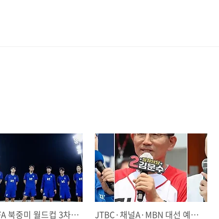
2026 FIFA 북중미 월드컵 3차 예선: 이라크 vs 대한민국 경기 정보 및 중계
JTBC·채널A·MBN 대선 예측조사 결과 비교 – 이재명 우세, 김문수·이준석 득표율은?