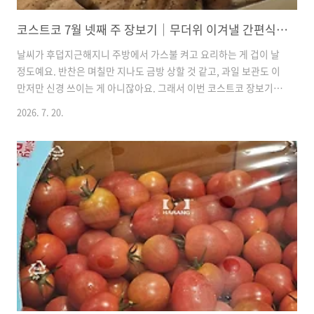
코스트코 7월 넷째 주 장보기｜무더위 이겨낼 간편식과 알뜰한 생필품 준비
날씨가 후덥지근해지니 주방에서 가스불 켜고 요리하는 게 겁이 날
정도예요. 반찬은 며칠만 지나도 금방 상할 것 같고, 과일 보관도 이
만저만 신경 쓰이는 게 아니잖아요. 그래서 이번 코스트코 장보기는
최대한 보관이 편하고 식사 준비 시간을 줄여줄 수 있는 아이템들
2026. 7. 20.
위주로 카트를 채워봤어요.더운 날 반찬 걱정 덜어주는 꽃게장 입맛
떨어지기 쉬운 계절엔 매콤달콤한 게장 하나 있으면 열 반찬이 부럽
지 않죠. 양념꽃게장 1kg이 마침 5,100원이나 가격을 내려서
20,390원에 데려왔어요. 덜어서 먹고 남은 건 상하기 전에 서둘러
냉장고 안쪽에 깊숙이 넣어두었답니다.냄비 앞에서 땀 흘리기 싫을
때 꺼내는 비장의 무기 더운 날 푹푹 고아내는 국 끓이는 게 제일 고
역이라 궁 한우도가니탕(16,790원)도 담았어요...