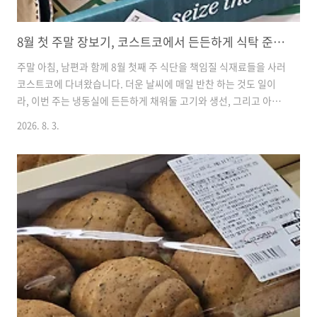
8월 첫 주말 장보기, 코스트코에서 든든하게 식탁 준비 끝냈어요
주말 아침, 남편과 함께 8월 첫째 주 식단을 책임질 식재료들을 사러
코스트코에 다녀왔습니다. 더운 날씨에 매일 반찬 하는 것도 일이
라, 이번 주는 냉동실에 든든하게 채워둘 고기와 생선, 그리고 아이
들과 남편이 좋아하는 간식거리 위주로 둘러봤어요. 마침 기다리던
2026. 8. 3.
세일 품목들도 있어서 기분 좋게 카트를 채웠답니다. 저희 집 식탁
을 책임져줄 이번 주 장바구니 목록을 기록해 볼게요.1. 손질임연수
어 (1KG)가격: 14,490원할인: 3,000원 (할인가 11,490원)우리 집
단골 반찬 임연수어예요. 손질이 싹 되어 있어서 팩에서 꺼내서 에
어프라이어에 굽기만 하면 근사한 메인 반찬이 됩니다. 냄새도 덜
나고 살이 담백해서 간장 살짝 찍어주면 아이들이 밥 한 그릇을 뚝
딱 비워내요. 3천 원 세일하길래 반가운 ..