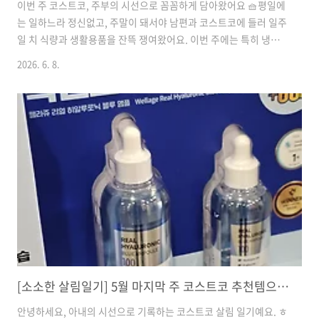
이번 주 코스트코, 주부의 시선으로 꼼꼼하게 담아왔어요 🧺평일에
는 일하느라 정신없고, 주말이 돼서야 남편과 코스트코에 들러 일주
일 치 식량과 생활용품을 잔뜩 쟁여왔어요. 이번 주에는 특히 냉장
고를 든든하게 채워줄 식재료 위주로 골라봤는데요. 제가 직접 먹어
2026. 6. 8.
보고 살림에 활용하면서 느낀 점들을 꼼꼼하게 남겨볼게요. 장보기
전이시라면 꼭 참고해 보세요! ㅎㅎ돌 바나나2,690원 (동네 마트보
다 훌쩍 저렴하죠!)한 송이 크기가 꽤 크고 튼실해서 며칠 내내 먹을
수 있는 최고의 가성비 과일이에요.처음 사 올 땐 살짝 푸릇하지만,
실온에 이틀 정도 두면 당도가 확 올라와서 정말 달콤해져요.🍳 활
용 팁 & 맛: 매일 아침 초등학교로 일찍 출근하는 딸아이 가방에 하
나씩 쏙 넣어주기 딱 좋아요. 바쁜 아침엔 밥 챙겨..
[소소한 살림일기] 5월 마지막 주 코스트코 추천템으로 차리는 풍성한 여름 밥상 & 뷰티 꿀팁
안녕하세요, 아내의 시선으로 기록하는 코스트코 살림 일기예요. ㅎ