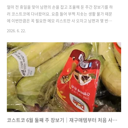
얼마 전 휴일을 맞아 남편의 손을 잡고 조율해 둔 주간 장보기를 하
러 코스트코에 다녀왔어요. 요즘 들어 부쩍 치솟는 생활 물가 때문
에 이번만큼은 꼭 필요한 메모 리스트만 사 오자고 남편과 몇 번이
나 다짐했는지 몰라요. 하지만 넓은 매장을 돌다 보니 우리 가족 일
2026. 6. 22.
주일 식탁을 채워줄 든든한 먹거리와 유용한 살림템들이 자꾸 눈에
밟혀서 결국 계획보다 카트가 묵직해졌답니다. 그래도 꼼꼼하게 세
일 품목들 비교해가며 데려온 알짜배기 재구매 일상템들이라 정리
해 두고 나니 마음이 참 흐뭇하네요. 저희 집 주방을 채운 소소한 살
림 이야기, 가볍게 구경해 보세요.🎈 충무김밥 / 13,990원이번 장
보기에서 단연 우리 부부의 입맛을 사로잡았던 최고의 주인공이에
요. 매장에서 무려 20분 넘게 긴 대기 줄을 서서 기다린 끝에..
코스트코 6월 둘째 주 장보기｜재구매템부터 처음 사본 복숭아잼까지