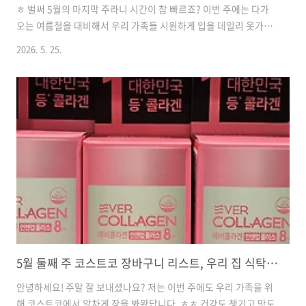
ㅎ 벌써 5월의 마지막 주라니 시간이 참 빠르죠? 이번 주에는 다가
오는 여름철을 대비해서 우리 가족들 시원하게 입을 데일리 옷가지
들이랑 피부 진정에 좋은 뷰티템들을 몇 개 데려왔더니 장바구니가
2026. 5. 25.
아주 알차고 다채로워졌답니다. 주부의 눈으로 깐깐하게 고른 식재
료 보관법과 요리 활용 팁까지 아낌없이 공유해 드릴 테니 재미있게
읽어주세요!웰라쥬 히알루로닉 블루 앰플 (100ml+60ml)🏷️ 가격
정보: 19,990원🛒 알뜰 계산: 100ml 환산가 12,494원 (대용량 기
획세트)✨ 포인트: 끈적임 없는 급속 수분 충전 1등급 히알루론산
앰플🍳 활용 팁 & 맛: 제가 공병을 몇 개나 비웠는지 모르는 찐 애정
템이에요! 여름철에 에어컨 틀기 시..
5월 둘째 주 코스트코 장바구니 리스트, 우리 집 식탁이 풍성해지는 꿀템 공유해요
안녕하세요! 주말 잘 보내셨나요? 저는 이번 주에도 우리 가족을 위
해 코스트코에서 알차게 장을 봐왔답니다. ㅎㅎ 건강도 챙기고 맛도