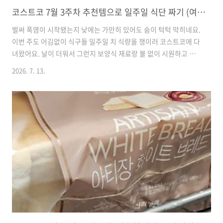
코스트코 7월 3주차 추천템으로 일주일 식단 짜기 (여름 보양식부터 간식까지)
벌써 폭염이 시작됐는지 낮에는 가만히 있어도 숨이 턱턱 막히네요.
이번 주도 어김없이 식구들 일주일 치 식량을 쟁이러 코스트코에 다
녀왔어요. 날이 더워서 그런지 보양식 재료랑 불 없이 시원하고 간
단하게 해 먹을 수 있는 것들 위주로 카트가 채워지더라고요. 냉장
2026. 7. 13.
고 파먹기 하기 좋게 알차게 소분해 둔 이야기 좀 풀어볼게요.1. 실
키핑크 토마토 (2KG) 야채 코너를 지나가는데 다른 카트마다 다 담
겨있길래 저도 모르게 눈길이 갔어요. 12,490원인데 일반 찰토마
토보다 과육이 훨씬 단단해서 아삭아삭 씹는 맛이 참 좋더라고요.
저는 사 오면 깨끗이 씻어서 물기를 완전히 닦은 다음, 키친타월을
깐 밀폐용기에 꼭지가 아래로 향하게 담아 냉장 보관해요. 이렇게
해두면 쉽게 무르지 않고 마지막 한 알까지 탱탱하게 먹을..