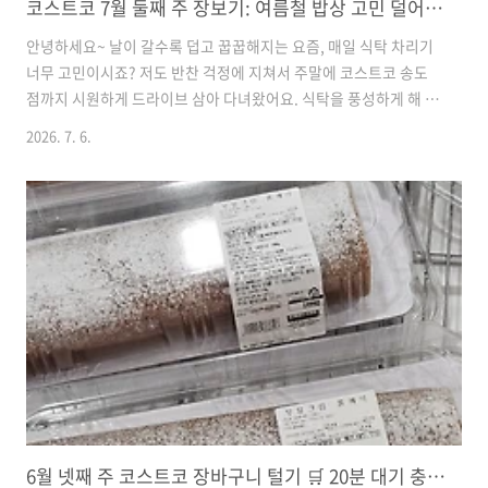
코스트코 7월 둘째 주 장보기: 여름철 밥상 고민 덜어주는 알뜰 장바구니 리스트
안녕하세요~ 날이 갈수록 덥고 꿉꿉해지는 요즘, 매일 식탁 차리기
너무 고민이시죠? 저도 반찬 걱정에 지쳐서 주말에 코스트코 송도
점까지 시원하게 드라이브 삼아 다녀왔어요. 식탁을 풍성하게 해 줄
먹거리부터 살림살이 든든하게 채워줄 세제까지, 주부 마음 쏙 사로
2026. 7. 6.
잡은 코스트코 살림 꿀템들만 모아서 싹 다 보여드릴게요. 다들 장
바구니 메모할 준비되셨나요? ㅎㅎ우렁쌈 1KG (델리 신상품)✓ 정
상가: 19,990원✓ 체감 물가: 쌈배추까지 포함된 가성비 저녁 한 끼
저녁 메뉴 고민으로 머리 아플 때 이 델리 상품 쓱 꺼내면 쌈밥 정식
집 온 줄 알고 가족들이 엄청 좋아해요. 우렁이 정말 아낌없이 들어
가 있고 강된장이 짜지 않아서, 싱싱한 쌈배추에 밥이랑 듬뿍 올려
먹기 너무 좋더라고요. 저는 청양고추를 쫑쫑 썰어 ..
6월 넷째 주 코스트코 장바구니 털기 🛒 20분 대기 충무김밥부터 식비 방어템 15종