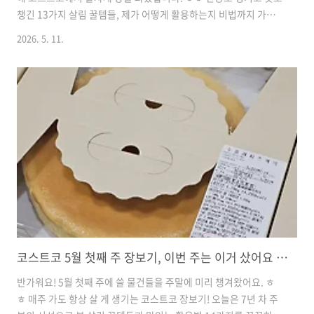
챙긴 13가지 살림 꿀템들, 제가 어떻게 활용하는지 비법까지 가득
담아 소개해 드릴게요!1. 민감 피부 남편의 구원템, 피지오겔 DMT
2026. 5. 11.
프로 B5 로션🏷️ 가격 정보: 33,590원 (8,400원 할인)🛒 알뜰 계산:
시중가 대비 약 20% 이상 저렴!✨ 포인트: 판테놀 성분으로 무너진
피부 장벽 탄탄하게🍳 활용 팁 & 맛: 남편 피부가 예민해서 로션 하
나도 함부로 못 쓰는데, 이건 정말 순해서 안심이에요. 지루성 모낭
염 때문에 고생하는 남편을 위해 할인할 때 꼭 챙겨둔답니다. 온 가
족이 함께 써도 좋을 만큼 성분이 착해서 늘 믿고 구매해요! 2. 겉바
속촉 끝판왕, 신..
코스트코 5월 첫째 주 장보기, 이번 주는 이거 샀어요 (주부 추천 14가지)
반가워요! 5월 첫째 주에 쓸 물건들을 주말에 미리 챙겨왔어요. ㅎ
ㅎ 매주 가도 항상 살 게 생기는 코스트코 장보기! 오늘은 7년 차 주