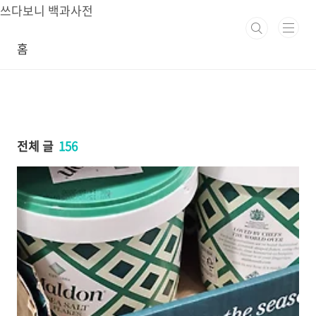
본문 바로가기
쓰다보니 백과사전
홈
전체 글
156