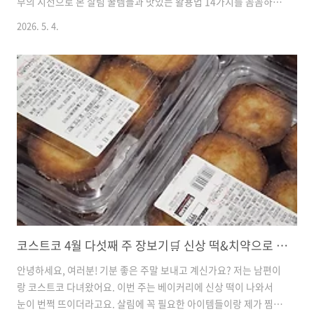
부의 시선으로 본 살림 꿀템들과 맛있는 활용법 14가지를 꼼꼼하게
들려드릴게요. ^^수플레 치즈케이크🏷️ 가격 정보: 16,490원🛒 알
2026. 5. 4.
뜰 계산: 지름 약 24cm 대용량✨ 포인트: 부드럽고 진한 수플레 스
타일🍳 활용 팁 & 맛: 저랑 딸아이가 제일 좋아하는 메뉴예요! 양이
많으니 사 오자마자 예쁘게 잘라서 냉동실에 소분해두는 게 팁이에
요. 커피 한 잔에 얼려둔 치즈케이크 한 조각이면 홈카페 분위기 제
대로 난답니다. 할인할 때 무조건 겟 하세요! 커클랜드 냉동 생새우
🏷️ 가격 정보: 20,490원🛒 알뜰 계산: 손질 시간 절약 효과✨ 포인
트: 등에 칼집이 있어 ..
코스트코 4월 다섯째 주 장보기🛒 신상 떡&치약으로 소소한 플렉스 했어요!
안녕하세요, 여러분! 기분 좋은 주말 보내고 계신가요? 저는 남편이
랑 코스트코 다녀왔어요. 이번 주는 베이커리에 신상 떡이 나와서
눈이 번쩍 뜨이더라고요. 살림에 꼭 필요한 아이템들이랑 제가 찜해